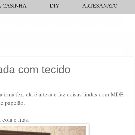
 CASINHA
DIY
ARTESANATO
ada com tecido
 irmã fez, ela é artesã e faz coisas lindas com MDF.
de papelão.
cola e fitas.